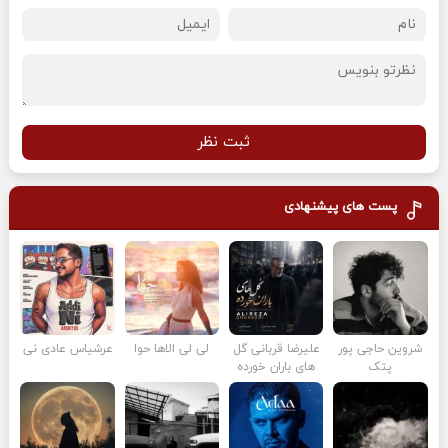
ثبت نظر
پست های پیشنهادی
شروین حاجی پور
علیرضا قربانی گل
لی لی الاها حوا
عرشیاس عادی نی
پتک
های باران خورده