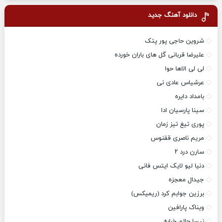
دانلود آهنگ جدید
شروین حاجی پور پتک
علیرضا قربانی گل های باران خورده
لی لی الاها حوا
عرشیاس عادی نی
بامداد دایره
سینا پارسیان ادا
پوری تیغ تیز زمان
مریم ناصری ققنوس
سارن درد ۲
دنیا لیو لایک ایتس فانی
جیدال معجزه
برزین جوابم کرد (ریمیکس)
ویناک پارافین
نیسا حالم خرابه