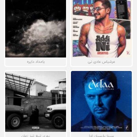
عرشیاس عادی نی
بامداد دایره
سینا پارسیان ادا
پوری تیغ تیز زمان