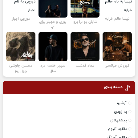
نیسا حالم خرابه
دورچی اجبار
شایان یو بزا برو
پوری و مهیار برای
تو
کوروش فیانسی
عماد گذشت
سپهر خلسه مرد
محسن چاوشی
سال
چهل روز
دسته بندی
آرشیو
به زودی
پیشنهادی
دانلود آلبوم
دانلود آهنگ