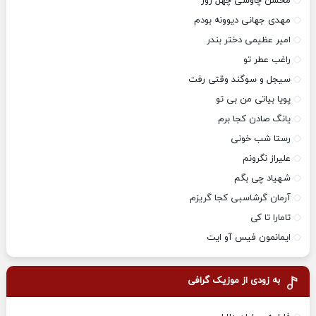
محسن چاوشی چهل روز
مهدی جهانی دیوونه بودم
امیر عظیمی دختر بندر
راغب عطر تو
سیجل و سوگند وقتی رفت
پویا بیاتی من بی تو
یانگ صادن کجا برم
رستا شب خونی
علیراز نگرونم
شهیاد چی بگم
آرمان گرشاسبی کجا گریزم
تامارا تا کی
ایمانمون فیس آو ایت
به زودی از موزیک گرافی