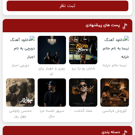
ثبت نظر
پست های پیشنهادی
نیسا حالم خرابه
دورچی اجبار
شایان یو بزا برو
پوری و مهیار برای
تو
کوروش فیانسی
عماد گذشت
سپهر خلسه مرد
محسن چاوشی
سال
چهل روز
دسته بندی