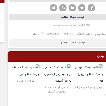
تویتر
فیسوک
لینکدین
واتساپ
تلگرام
لینک کوتاه مطلب
یشنهادی
،
دانلود آهنگ
13:00 - 2025/10/10
0 نظر
برچسب ها :
عرفان
عرفان
عرفان و رها دور
عرفان و Xye میرورز ادج
سامی لو و عرفان و
ایمانمون آسمون