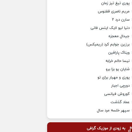
پوری تیغ تیز زمان
مریم ناصری ققنوس
سارن درد ۲
دنیا لیو لایک ایتس فانی
جیدال معجزه
برزین جوابم کرد (ریمیکس)
ویناک پارافین
نیسا حالم خرابه
شایان یو بزا برو
پوری و مهیار برای تو
دورچی اجبار
کوروش فیانسی
عماد گذشت
سپهر خلسه مرد سال
به زودی از موزیک گرافی