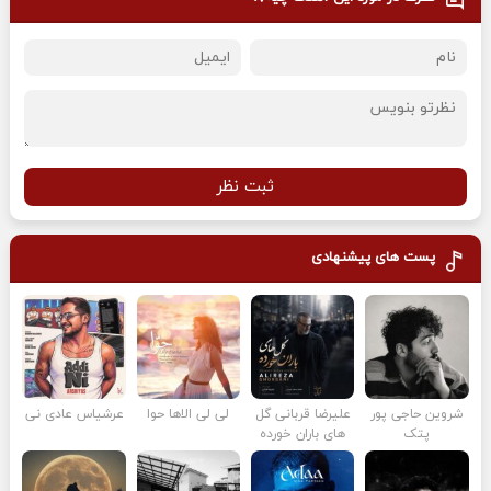
ثبت نظر
پست های پیشنهادی
شروین حاجی پور
علیرضا قربانی گل
لی لی الاها حوا
عرشیاس عادی نی
پتک
های باران خورده