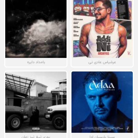
عرشیاس عادی نی
بامداد دایره
سینا پارسیان ادا
پوری تیغ تیز زمان