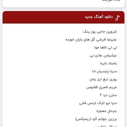
دانلود آهنگ جدید
شروین حاجی پور پتک
علیرضا قربانی گل های باران خورده
لی لی الاها حوا
عرشیاس عادی نی
بامداد دایره
سینا پارسیان ادا
پوری تیغ تیز زمان
مریم ناصری ققنوس
سارن درد ۲
دنیا لیو لایک ایتس فانی
جیدال معجزه
برزین جوابم کرد (ریمیکس)
ویناک پارافین