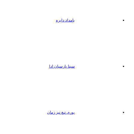
بامداد دایره
سینا پارسیان ادا
پوری تیغ تیز زمان