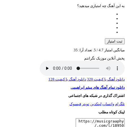
ه این آهنگ چه امتیازی میدهید؟
ثبت امتیاز
یانگین امتیاز
4.7
/ 5. تعداد آرا:
35
خش آنلاین موزیک نگرانتم
انلود آهنگ با کیفیت 320
دانلود آهنگ با کیفیت 128
انلود تمام آهنگ های میثم ابراهیمی
شتراک گذاری در شبکه های اجتماعی
لگرام
واتساپ
لینکدین
تویتر
فیسوک
ینک کوتاه مطلب