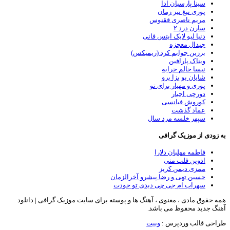
سینا پارسیان ادا
پوری تیغ تیز زمان
مریم ناصری ققنوس
سارن درد ۲
دنیا لیو لایک ایتس فانی
جیدال معجزه
برزین جوابم کرد (ریمیکس)
ویناک پارافین
نیسا حالم خرابه
شایان یو بزا برو
پوری و مهیار برای تو
دورچی اجبار
کوروش فیانسی
عماد گذشت
سپهر خلسه مرد سال
ه زودی از موزیک گرافی
فاطمه مهلبان دلارا
ادوین قلب منی
ممزی دیمن کریز
حسین تهی و رضا پیشرو آخرالزمان
سهراب ام جی چی دیدی تو خودت
مه حقوق مادی ، معنوی ، آهنگ ها و پوسته برای سایت موزیک گرافی | دانلود
هنگ جدید محفوظ می باشد.
راحی قالب وردپرس
:
وبیت