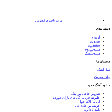
مریم ناصری ققنوس
سته بندی
آرشیو
به زودی
پیشنهادی
دانلود آلبوم
دانلود آهنگ
وستان ما
ل آهنگ
اده موزیک
انلود آهنگ جدید
شروین حاجی پور پتک
علیرضا قربانی گل های باران خورده
لی لی الاها حوا
عرشیاس عادی نی
بامداد دایره