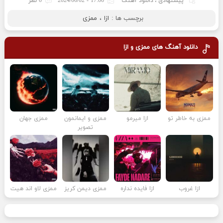
پیشنهادی
،
دانلود آهنگ
17:00 - 2024/06/02
0 نظر
برچسب ها :
ازا
،
ممزی
دانلود آهنگ های
ممزی و ازا
ممزی به خاطر تو
ازا میرمو
ممزی و ایمانمون
ممزی جهان
تصویر
ازا غروب
ازا فایده نداره
ممزی دیمن کریز
ممزی لاو اند هیت