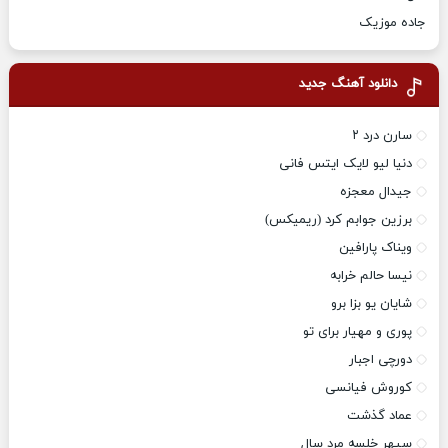
جاده موزیک
دانلود آهنگ جدید
سارن درد ۲
دنیا لیو لایک ایتس فانی
جیدال معجزه
برزین جوابم کرد (ریمیکس)
ویناک پارافین
نیسا حالم خرابه
شایان یو بزا برو
پوری و مهیار برای تو
دورچی اجبار
کوروش فیانسی
عماد گذشت
سپهر خلسه مرد سال