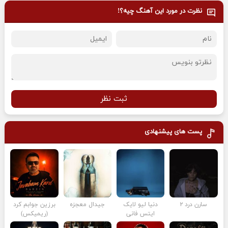
نظرت در مورد این آهنگ چیه؟!
ثبت نظر
پست های پیشنهادی
سارن درد ۲
دنیا لیو لایک
جیدال معجزه
برزین جوابم کرد
ایتس فانی
(ریمیکس)