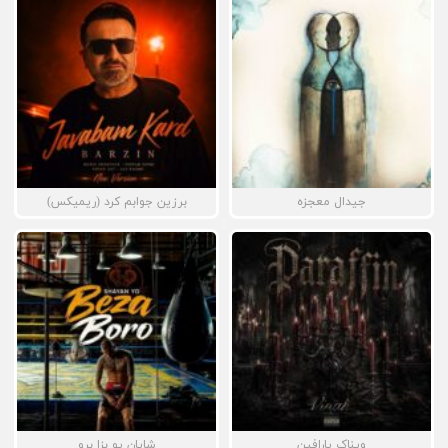
جیدال معجزه
برزین جوابم کرد (ریمیکس)
ویناک پارافین
شایان یو بزا برو