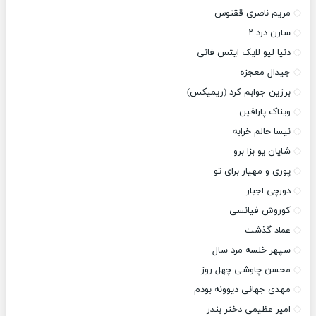
مریم ناصری ققنوس
سارن درد ۲
دنیا لیو لایک ایتس فانی
جیدال معجزه
برزین جوابم کرد (ریمیکس)
ویناک پارافین
نیسا حالم خرابه
شایان یو بزا برو
پوری و مهیار برای تو
دورچی اجبار
کوروش فیانسی
عماد گذشت
سپهر خلسه مرد سال
محسن چاوشی چهل روز
مهدی جهانی دیوونه بودم
امیر عظیمی دختر بندر