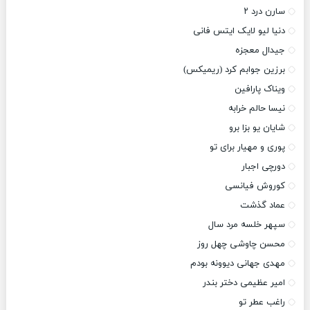
سارن درد ۲
دنیا لیو لایک ایتس فانی
جیدال معجزه
برزین جوابم کرد (ریمیکس)
ویناک پارافین
نیسا حالم خرابه
شایان یو بزا برو
پوری و مهیار برای تو
دورچی اجبار
کوروش فیانسی
عماد گذشت
سپهر خلسه مرد سال
محسن چاوشی چهل روز
مهدی جهانی دیوونه بودم
امیر عظیمی دختر بندر
راغب عطر تو