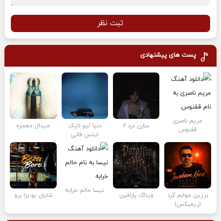
ثبت نظر
پست های پیشنهادی
مریم ناصری
سارن درد ۲
دنیا لیو لایک
جیدال معجزه
ققنوس
ایتس فانی
نیسا حالم خرابه
برزین جوابم کرد
ویناک پارافین
شایان یو بزا برو
(ریمیکس)