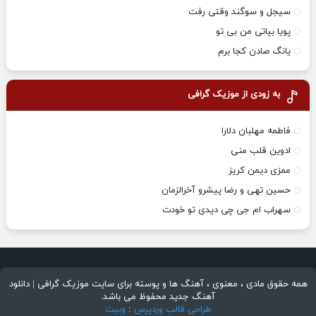
سیجل و سوگند وقتی رفت
پویا بیاتی من بی تو
یانگ صادن کجا برم
به زودی از موزیک گرافی
فاطمه مهلبان دلارا
ادوین قلب منی
ممزی دیمن کریز
حسین تهی و رضا پیشرو آخرالزمان
سهراب ام جی چی دیدی تو خودت
همه حقوق مادی ، معنوی ، آهنگ ها و پوسته برای سایت موزیک گرافی | دانلود
آهنگ جدید محفوظ می باشد.
طراحی قالب وردپرس
:
وبیت