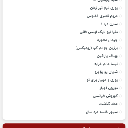
سینا پارسیان ادا
پوری تیغ تیز زمان
مریم ناصری ققنوس
سارن درد ۲
دنیا لیو لایک ایتس فانی
جیدال معجزه
برزین جوابم کرد (ریمیکس)
ویناک پارافین
نیسا حالم خرابه
شایان یو بزا برو
پوری و مهیار برای تو
دورچی اجبار
کوروش فیانسی
عماد گذشت
سپهر خلسه مرد سال