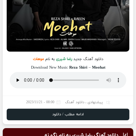
دانلود آهنگ
جدید
رضا شیری
به نام
موهات
Download New Music
Reza Shiri
–
Moohat
پیشنهادی
،
دانلود آهنگ
08:00 - 2023/11/21
ادامه مطلب / دانلود
دانلود آهنگ رضا شیری به نام نگو نه