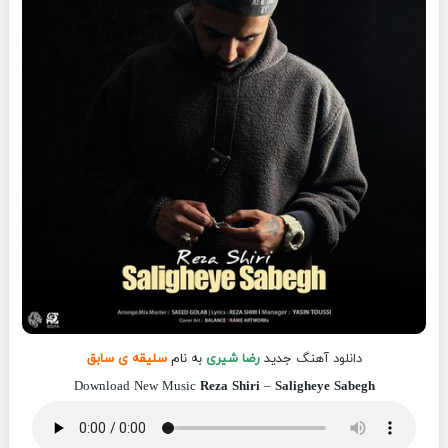
دانلود آهنگ
جدید
رضا شیری
به نام
سلیقه ی سابق
Download New Music
Reza Shiri
–
Saligheye Sabegh