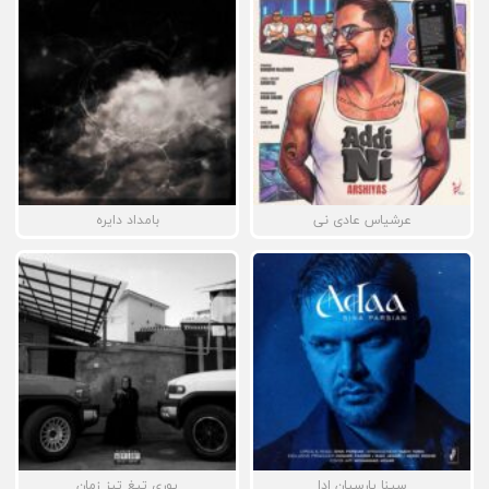
عرشیاس عادی نی
بامداد دایره
سینا پارسیان ادا
پوری تیغ تیز زمان